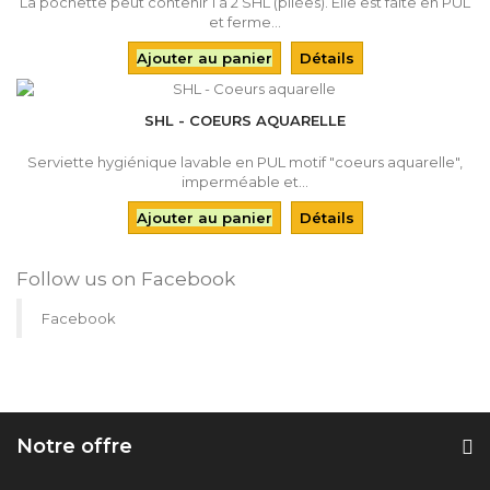
La pochette peut contenir 1 à 2 SHL (pliées). Elle est faite en PUL
et ferme...
Ajouter au panier
Détails
SHL - COEURS AQUARELLE
Serviette hygiénique lavable en PUL motif "coeurs aquarelle",
imperméable et...
Ajouter au panier
Détails
Follow us on Facebook
Facebook
Notre offre