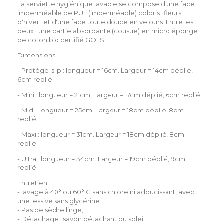
La serviette hygiénique lavable se compose d'une face
imperméable de PUL (imperméable) coloris "fleurs
d'hiver" et d'une face toute douce en velours. Entre les
deux : une partie absorbante (cousue) en micro éponge
de coton bio certifié GOTS.
Dimensions
:
- Protège-slip : longueur = 16cm. Largeur = 14cm déplié,
6cm replié.
- Mini : longueur = 21cm. Largeur = 17cm déplié, 6cm replié.
- Midi : longueur = 25cm. Largeur = 18cm déplié, 8cm
replié.
- Maxi : longueur = 31cm. Largeur = 18cm déplié, 8cm
replié.
- Ultra : longueur = 34cm. Largeur = 19cm déplié, 9cm
replié.
Entretien
:
- lavage à 40° ou 60° C sans chlore ni adoucissant, avec
une lessive sans glycérine.
- Pas de sèche linge,
- Détachage : savon détachant ou soleil.