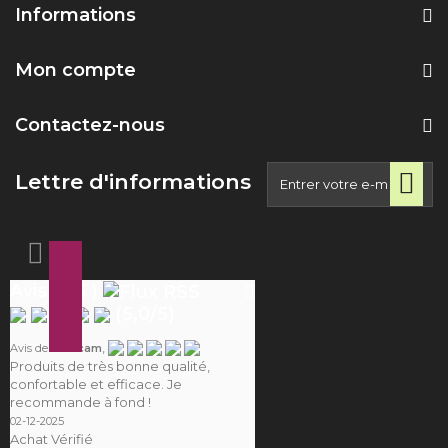
Informations
Mon compte
Contactez-nous
Lettre d'informations
Avis ( 25 )
(
5,0
/
5
)
,
Avis de
Camcam
Produits de très bonne qualité,
confortable et efficace. Je
recommande à fond !
02-12-2025
Achat Vérifié