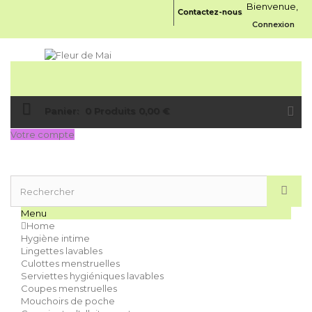
Bienvenue,
Contactez-nous
Connexion
Panier:
0
Produits
0,00 €
Votre compte
Menu
Home
Hygiène intime
Lingettes lavables
Culottes menstruelles
Serviettes hygiéniques lavables
Coupes menstruelles
Mouchoirs de poche