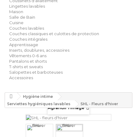
Coussinets d'allaitement
Lingettes lavables
Maison
Salle de Bain
Cuisine
Couches lavables
Couches classiques et culottes de protection
Couches intégrales
Apprentissage
Inserts, doublures, accessoires
Vêtements 0-6 ans
Pantalons et shorts
T-shirts et sweats
Salopettes et barboteuses
Accessoires
Hygiène intime
Serviettes hygiéniques lavables
SHL - Fleurs d'hiver
Agrandir l'image