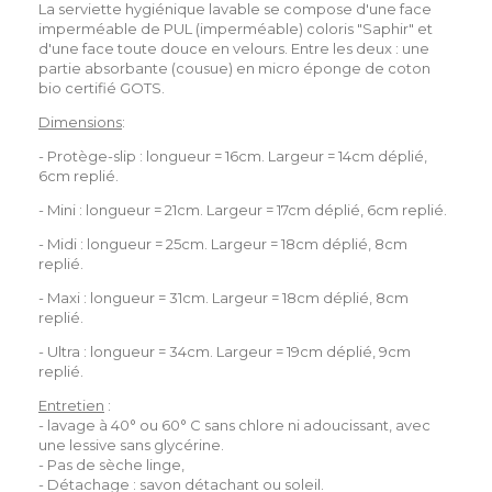
La serviette hygiénique lavable se compose d'une face
imperméable de PUL (imperméable) coloris "Saphir
" et
d'une face toute douce en velours. Entre les deux : une
partie absorbante (cousue) en micro éponge de coton
bio certifié GOTS.
Dimensions
:
- Protège-slip : longueur = 16cm. Largeur = 14cm déplié,
6cm replié.
- Mini : longueur = 21cm. Largeur = 17cm déplié, 6cm replié.
- Midi : longueur = 25cm. Largeur = 18cm déplié, 8cm
replié.
- Maxi : longueur = 31cm. Largeur = 18cm déplié, 8cm
replié.
- Ultra : longueur = 34cm. Largeur = 19cm déplié, 9cm
replié.
Entretien
:
- lavage à 40° ou 60° C sans chlore ni adoucissant, avec
une lessive sans glycérine.
- Pas de sèche linge,
- Détachage : savon détachant ou soleil.