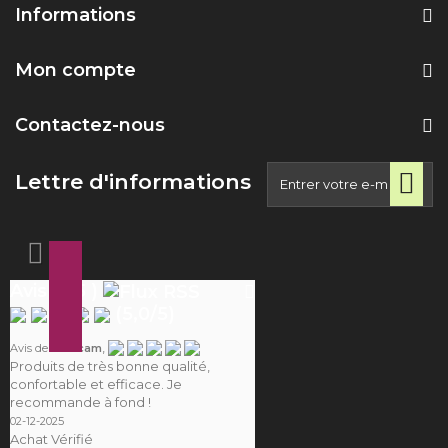
Informations
Mon compte
Contactez-nous
Lettre d'informations
Avis ( 25 )
(
5,0
/
5
)
,
Avis de
Camcam
Produits de très bonne qualité,
confortable et efficace. Je
recommande à fond !
02-12-2025
Achat Vérifié