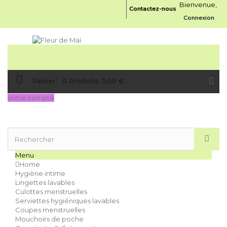
Bienvenue,
Contactez-nous
Connexion
Panier:
0
Produits
0,00 €
Votre compte
Menu
Home
Hygiène intime
Lingettes lavables
Culottes menstruelles
Serviettes hygiéniques lavables
Coupes menstruelles
Mouchoirs de poche