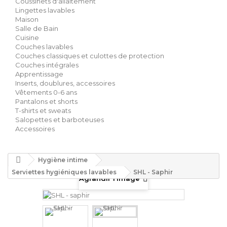
Coussinets d'allaitement
Lingettes lavables
Maison
Salle de Bain
Cuisine
Couches lavables
Couches classiques et culottes de protection
Couches intégrales
Apprentissage
Inserts, doublures, accessoires
Vêtements 0-6 ans
Pantalons et shorts
T-shirts et sweats
Salopettes et barboteuses
Accessoires
Hygiène intime
Serviettes hygiéniques lavables
SHL - Saphir
Agrandir l'image