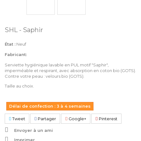
SHL - Saphir
État :
Neuf
Fabricant:
Serviette hygiénique lavable en PUL motif "Saphir
",
imperméable et respirant, avec absorption en coton bio (GOTS).
Contre votre peau : velours bio (GOTS).
Taille au choix.
Délai de confection : 3 à 4 semaines
Tweet
Partager
Google+
Pinterest
Envoyer à un ami
Imprimer