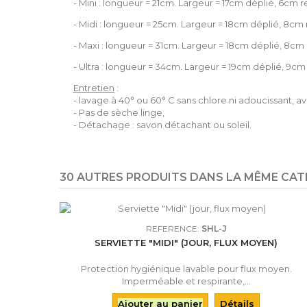
- Mini : longueur = 21cm. Largeur = 17cm déplié, 6cm re
- Midi : longueur = 25cm. Largeur = 18cm déplié, 8cm 
- Maxi : longueur = 31cm. Largeur = 18cm déplié, 8cm 
- Ultra : longueur = 34cm. Largeur = 19cm déplié, 9cm 
Entretien
:
- lavage à 40° ou 60° C sans chlore ni adoucissant, av
- Pas de sèche linge,
- Détachage : savon détachant ou soleil.
30 AUTRES PRODUITS DANS LA MÊME CATÉ
REFERENCE:
SHL-J
SERVIETTE "MIDI" (JOUR, FLUX MOYEN)
Protection hygiénique lavable pour flux moyen.
Imperméable et respirante,...
Ajouter au panier
Détails