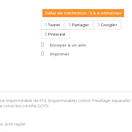
Délai de confection : 3 à 4 semaines
Tweet
Partager
Google+
Pinterest
Envoyer à un ami
Imprimer
face imperméable de PUL (imperméable) coloris "
Feuillage aquarelle
"
e coton bio certifié GOTS.
ié, 6cm replié.