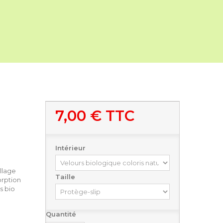
7,00 €
TTC
Intérieur
llage
Taille
orption
s bio
Quantité