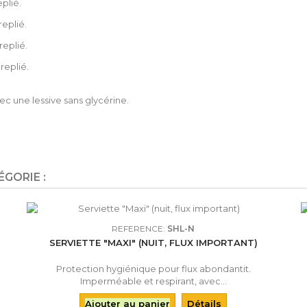
plié.
replié.
replié.
replié.
ec une lessive sans glycérine.
GORIE :
REFERENCE:
SHL-N
SERVIETTE "MAXI" (NUIT, FLUX IMPORTANT)
Protection hygiénique pour flux abondantit.
Imperméable et respirant, avec...
Ajouter au panier
Détails