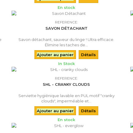
En stock
REFERENCE:
SAVON DÉTACHANT
e
Savon détachant, sauveur du linge ! Ultra efficace.
Élimine les taches de...
Ajouter au panier
Détails
In Stock
REFERENCE:
SHL - CRANKY CLOUDS
Serviette hygiénique lavable en PUL motif "cranky
clouds", imperméable et...
Ajouter au panier
Détails
En stock