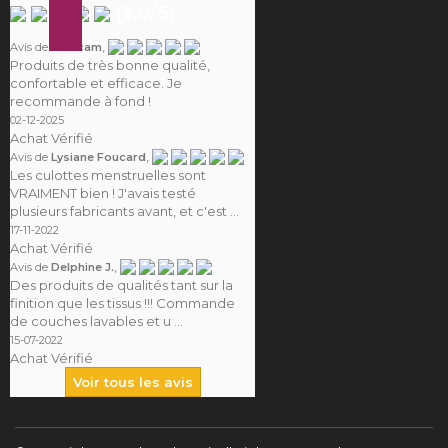
(
5,0
/
5
)
,
Avis de
Camcam
Produits de très bonne qualité,
confortable et efficace. Je
recommande à fond !
02-12-2025
Achat Vérifié
,
Avis de
Lysiane Foucard
Les culottes menstruelles sont
VRAIMENT bien ! J'avais testé
plusieurs fabricants avant, et c'est ...
17-11-2022
Achat Vérifié
,
Avis de
Delphine J.
Des produits de qualités tant sur la
finition que les tissus !!! Commande
de couches lavables et u ...
15-07-2022
Achat Vérifié
Voir tous les avis