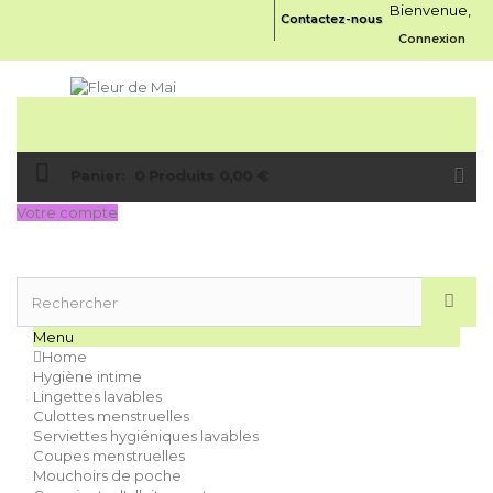
Bienvenue,
Contactez-nous
Connexion
Panier:
0
Produits
0,00 €
Votre compte
Menu
Home
Hygiène intime
Lingettes lavables
Culottes menstruelles
Serviettes hygiéniques lavables
Coupes menstruelles
Mouchoirs de poche