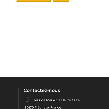
Contactez-nous
Fleur de Mai, 47, la Haute Grée
35470 Pléchatel France