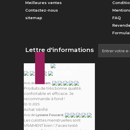
Meilleures ventes
Conditio
Contactez-nous
Mentions
sitemap
FAQ
Revende
Formulai
Lettre d'informations
Avis ( 25 )
(
5,0
/
5
)
,
Avis de
Camcam
Produits de très bonne qualité,
confortable et efficace. Je
recommande à fond !
02-12-2025
Achat Vérifié
,
Avis de
Lysiane Foucard
Les culottes menstruelles sont
VRAIMENT bien ! J'avais testé