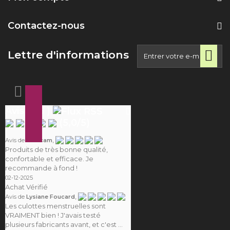
Contactez-nous
Lettre d'informations
Avis ( 25 )
(
5,0
/
5
)
,
Avis de
Camcam
Produits de très bonne qualité,
confortable et efficace. Je
recommande à fond !
02-12-2025
Achat Vérifié
,
Avis de
Lysiane Foucard
Les culottes menstruelles sont
VRAIMENT bien ! J'avais testé
plusieurs fabricants avant, et c'est ...