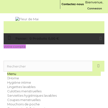
Bienvenue,
Contactez-nous
Connexion
Panier:
0
Produits
0,00 €
Votre compte
Menu
Home
Hygiène intime
Lingettes lavables
Culottes menstruelles
Serviettes hygiéniques lavables
Coupes menstruelles
Mouchoirs de poche