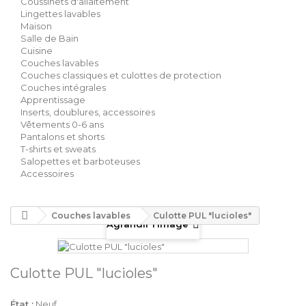
Coussinets d'allaitement
Lingettes lavables
Maison
Salle de Bain
Cuisine
Couches lavables
Couches classiques et culottes de protection
Couches intégrales
Apprentissage
Inserts, doublures, accessoires
Vêtements 0-6 ans
Pantalons et shorts
T-shirts et sweats
Salopettes et barboteuses
Accessoires
Couches lavables
Culotte PUL "lucioles"
Agrandir l'image
Culotte PUL "lucioles"
État :
Neuf