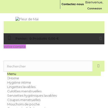
Bienvenue,
Contactez-nous
Connexion
Panier:
0
Produits
0,00 €
Votre compte
Menu
Home
Hygiène intime
Lingettes lavables
Culottes menstruelles
Serviettes hygiéniques lavables
Coupes menstruelles
Mouchoirs de poche