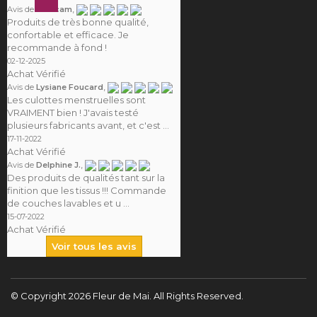
,
Avis de
Camcam
Produits de très bonne qualité,
confortable et efficace. Je
recommande à fond !
02-12-2025
Achat Vérifié
,
Avis de
Lysiane Foucard
Les culottes menstruelles sont
VRAIMENT bien ! J'avais testé
plusieurs fabricants avant, et c'est ...
17-11-2022
Achat Vérifié
,
Avis de
Delphine J.
Des produits de qualités tant sur la
finition que les tissus !!! Commande
de couches lavables et u ...
15-07-2022
Achat Vérifié
Voir tous les avis
© Copyright 2026 Fleur de Mai. All Rights Reserved.