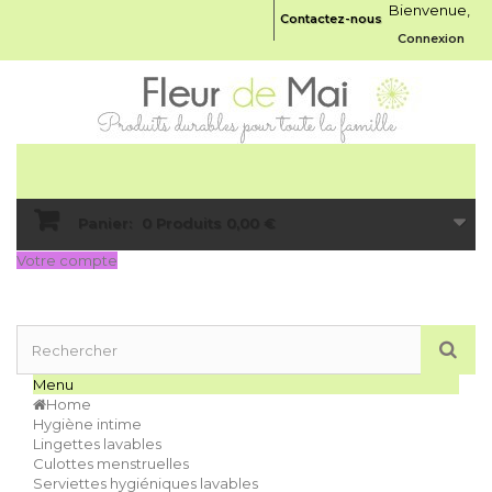
Bienvenue,
Contactez-nous
Connexion
Panier:
0
Produits
0,00 €
Votre compte
Menu
Home
Hygiène intime
Lingettes lavables
Culottes menstruelles
Serviettes hygiéniques lavables