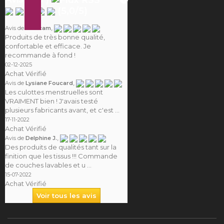
(
5,0
/
5
)
,
Avis de
Camcam
Produits de très bonne qualité,
confortable et efficace. Je
recommande à fond !
02-12-2025
Achat Vérifié
,
Avis de
Lysiane Foucard
Les culottes menstruelles sont
VRAIMENT bien ! J'avais testé
plusieurs fabricants avant, et c'est ...
17-11-2022
Achat Vérifié
,
Avis de
Delphine J.
Des produits de qualités tant sur la
finition que les tissus !!! Commande
de couches lavables et u ...
15-07-2022
Achat Vérifié
Voir tous les avis